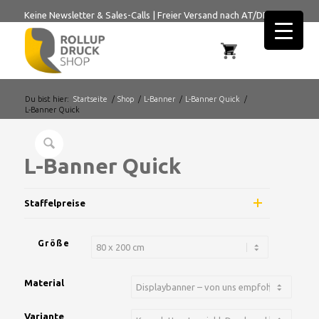
Keine Newsletter & Sales-Calls
|
Freier Versand nach AT/DE
Du bist hier:
Startseite
/
Shop
/
L-Banner
/
L-Banner Quick
/
L-Banner Quick
L-Banner Quick
Staffelpreise
Größe
Material
Variante