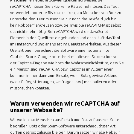
Maschinen erhebliche Schwierigkeiten aufweisen. Bei
reCAPTCHA müssen Sie aktiv keine Rätsel mehr lösen. Das Tool
verwendet moderne Risikotechniken, um Menschen von Bots zu
unterscheiden. Hier müssen Sie nur noch das Textfeld „Ich bin
kein Roboter“ ankreuzen bzw. bei Invisible reCAPTCHA ist selbst
das nicht mehr nötig. Bei reCAPTCHA wird ein JavaScript-
Element in den Quelltext eingebunden und dann läuft das Tool
im Hintergrund und analysiert Ihr Benutzerverhalten. Aus diesen
Useraktionen berechnet die Software einen sogenannten
Captcha-Score. Google berechnet mit diesem Score schon vor
der Captcha-Eingabe wie hoch die Wahrscheinlichkeit ist, dass Sie
ein Mensch sind. reCAPTCHA bzw. Captchas im Allgemeinen
kommen immer dann zum Einsatz, wenn Bots gewisse Aktionen
(wie z.B. Registrierungen, Umfragen usw.) manipulieren oder
missbrauchen könnten.
Warum verwenden wir reCAPTCHA auf
unserer Webseite?
Wir wollen nur Menschen aus Fleisch und Blut auf unserer Seite
begrüßen. Bots oder Spam-Software unterschiedlichster Art
dürfen getrost zuhause bleiben. Darum setzen wir alle Hebel in